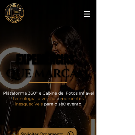
EXPERIÊNCIAS
EXPERIÊNCIAS
QUE MARCAM.
QUE MARCAM.
Plataforma 360° e Cabine de Fotos Inflavel
tecnologia, diversão
e
momentos
inesquecíveis
para o seu evento.
Solicitar Orçamento