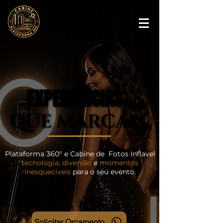
EXPERIÊNCIAS
EXPERIÊNCIAS
QUE MARCAM.
QUE MARCAM.
Plataforma 360° e Cabine de Fotos Inflavel
tecnologia, diversão
e
momentos
inesquecíveis
para o seu evento.
Solicitar Orçamento