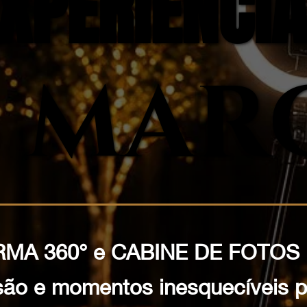
XPERIÊNCI
XPERIÊNCI
 MAR
 MAR
MA 360° e CABINE DE FOTOS 
rsão e momentos inesquecíveis p