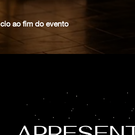
icio ao fim do evento
APRESEN