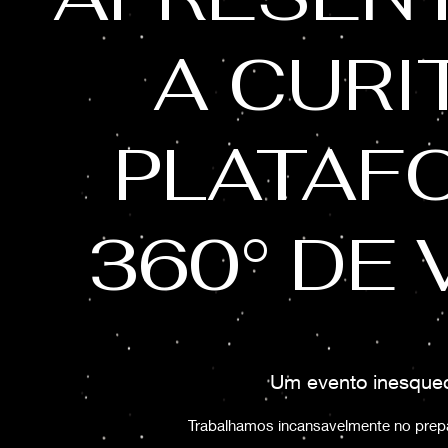
A CURI
PLATAF
360° DE 
Um evento inesquec
Trabalhamos incansavelmente no prep