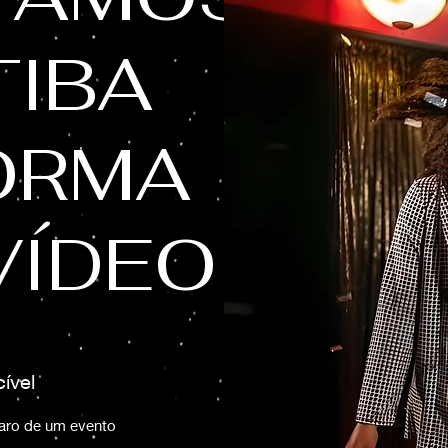
TIBA
ORMA
VÍDEO
ível
aro de um evento