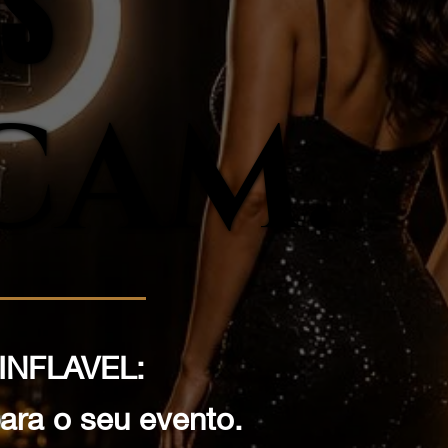
AS
AS
CAM.
CAM.
INFLAVEL:
ara o seu evento.